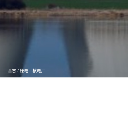
/ 绿电—核电厂
首页