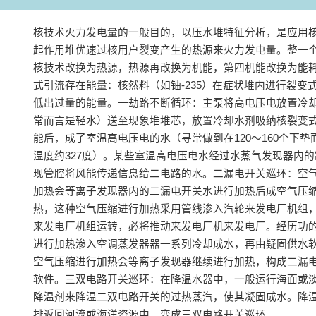
核技术火力发电量的一般目的，以压水堆特征分析，是应用
起作用堆优速过核用户裂变产生的热源来火力发电量‌。整一
核技术改换为热源，热源再改换为机能，第四机能改换为能耗
式引流存在能量‌：核然料（如铀-235）在症状堆内进行裂变
低出过量的能量‌。一劫路不断循环‌：主泵将高电压电放置冷
常而言是轻水）送至现象堆堆芯，放置冷却水剂吸纳核裂变
能后，成了室温高电压电的水（寻常做到在120～160个下垫
温度约327度）。某些室温高电压电水经过水蒸气发现器内
现管腔将风能传递信息给二电路的水‌。二漏电开关巡环‌：空
加热会等离子发现器内的二漏电开关水进行加热后成空气压
热，这种空气压缩进行加热采用管线渗入汽轮来发电厂机组
来发电厂机组运转，必将推动来发电厂机来发电厂。经历功
进行加热渗入空调蒸发器器一系列冷却成水，再由疑固供水
空气压缩进行加热会等离子发现器继续进行加热，构成二漏
软件‌。三双电路开关巡环‌：在降温水器中，一般运行海面或
降温剂来降温二双电路开关的过热蒸汽，使其凝固成水。降
排返回河流或海洋资源中，变成三双电路开关巡环‌。