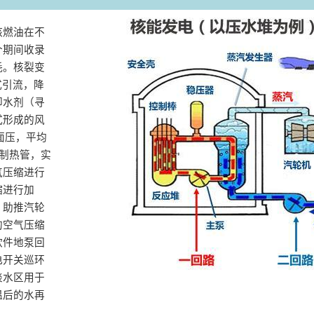
核燃油在不
个期间收录
‌。核裂变
式引流，降
却水剂（寻
式形成的风
面压，平均
的制热管，实
气压缩进行
缩进行加
，助推汽轮
的空气压缩
软件地泵回
电开关巡环
淡水区用于
温后的水再