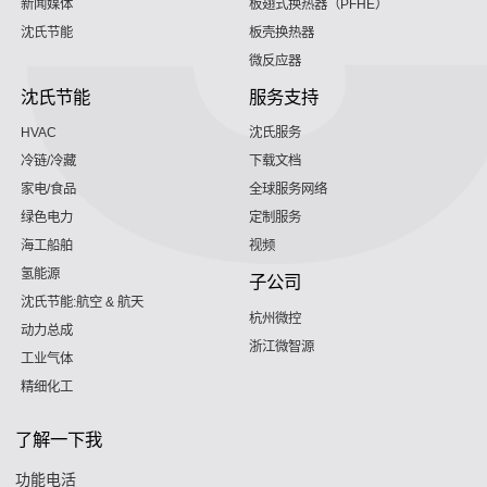
新闻媒体
板翅式换热器（PFHE）
沈氏节能
板壳换热器
微反应器
沈氏节能
服务支持
HVAC
沈氏服务
冷链/冷藏
下载文档
家电/食品
全球服务网络
绿色电力
定制服务
海工船舶
视频
氢能源
子公司
沈氏节能:航空 & 航天
杭州微控
动力总成
浙江微智源
工业气体
精细化工
了解一下我
功能电活