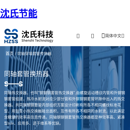
沈氏节能
简体中文
首页
/ 同轴穿墙套管传热器
同轴套管换热器
同轴热交换器，也叫"钢钢钢套管热交换器",由螺旋运动槽纹内管和外钢钢
钢套管组建，热冷水射流对应少部分管和外钢钢钢套管环隙中出入的热交
换器。共同钢钢钢套管内部组织方案设计印刷有所各不相同螺纹标准花
型，用到变小热交换触碰总面积，互传有所各不相同的水射流，以此满足
含糖量的效率高信息传递。同轴钢钢钢套管热交换器都是种效率高、紧凑
型suv、应用多、适于维系等优缺。