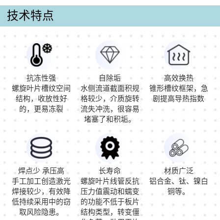
技术特点
抗冻性强
自除垢
高效换热
螺旋叶片槽纹空间
水侧流道截面积规
锥形槽纹框架，急
结构，收放性好
格较少，介质旋转
剧提高导热指数
的，更易冻裂
流失冲洗，很容易
堵塞了和积垢。
焊点少 承压高
长寿命
材质广泛
手工加工创造激光
螺旋叶片线管反抗
铝合金、钛、镍白
焊接较少，有效降
压力值震动和蠕变
铜等。
低持续采用中的窃
的功能不低于板片
取风险隐患。
结构类型，转变僵