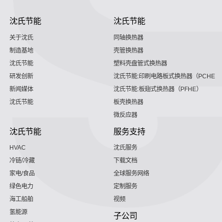
沈氏节能
沈氏节能
关于沈氏
同轴换热器
制造基地
壳管换热器
沈氏节能
塑料壳盘管式换热器
研发创新
沈氏节能:印刷电路板式换热器（PCHE）
新闻媒体
沈氏节能:板翅式换热器（PFHE）
沈氏节能
板壳换热器
微反应器
沈氏节能
服务支持
HVAC
沈氏服务
冷链/冷藏
下载文档
家电/食品
全球服务网络
绿色电力
定制服务
海工船舶
视频
氢能源
子公司