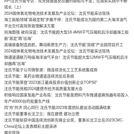
API沈氏节能专访：攻克微通道反应器的缺陷与不足，在摸索实践中不断
成长（上）
2024固体氧化物电池技术发展及产业论坛：沈氏节能采访现场
海工船舶领域“高级定制”步履不停：沈氏节能成功为国内第二大海洋油气
平台交付高效热管理解决方案
向海图强 驶向深蓝：沈氏节能超大型18.4MW干气压缩机后冷却器海工船
舶“高定”再“出海”
高端装备制造启航，舞动新质生产力：沈氏节能“双碳”产业园项目开工
2024固体氧化物电池技术发展及产业论坛：沈氏节能采访现场
微通道通联万吨级海洋油气平台！沈氏节能超大型12MW干气压缩机后冷
却器再“出海”
沈氏节能子公司微智源：微连续流化工工艺系统集成商
沈氏节能：某药业微通道连续流反应系统
沈氏节能荣登“2023浙江最具投资价值创新企业TOP50”
沈氏节能亮相2024建德市经济高质量发展大会
积极响应国家氢能产业布局：沈氏节能氢燃料汽车微通道换热器布局投入
年产40000台的批量生产线
同“舟”共济 同心同行 沈氏节能2023年度团队建设活动圆满结束
沈氏节能董事长沈卫立：我在建德 建功立德
沈氏节能斩获中国连续流创新先锋企业奖，董事长沈卫立在2023CMC-
China论坛上发表精彩主题演讲
展会现场