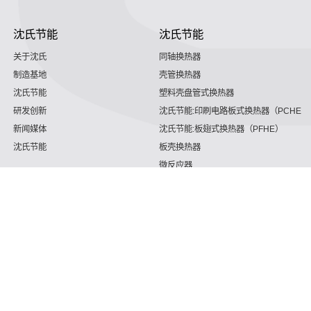
沈氏节能
沈氏节能
关于沈氏
同轴换热器
制造基地
壳管换热器
沈氏节能
塑料壳盘管式换热器
研发创新
沈氏节能:印刷电路板式换热器（PCHE）
新闻媒体
沈氏节能:板翅式换热器（PFHE）
沈氏节能
板壳换热器
微反应器
沈氏节能
服务支持
HVAC
沈氏服务
冷链/冷藏
下载文档
家电/食品
全球服务网络
绿色电力
定制服务
海工船舶
视频
氢能源
子公司