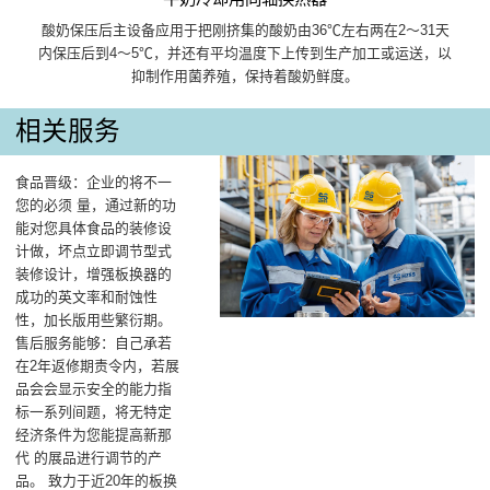
酸奶保压后主设备应用于把刚挤集的酸奶由36℃左右两在2～31天
内保压后到4～5℃，并还有平均温度下上传到生产加工或运送，以
抑制作用菌养殖，保持着酸奶鲜度。
相关服务
食品晋级：企业的将不一
您的必须 量，通过新的功
能对您具体食品的装修设
计做，坏点立即调节型式
装修设计，增强板换器的
成功的英文率和耐蚀性
性，加长版用些繁衍期。
售后服务能够：自己承若
在2年返修期责令内，若展
品会会显示安全的能力指
标一系列间题，将无特定
经济条件为您能提高新那
代 的展品进行调节的产
品。 致力于近20年的板换