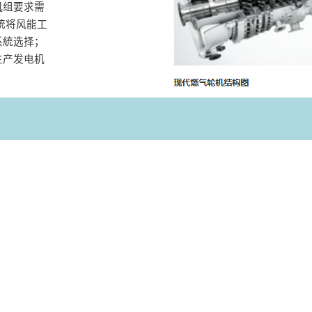
机组要求需
統将风能工
系統选择；
生产发电机