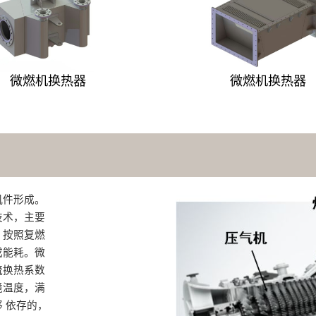
微燃机换热器
微燃机换热器
件形成‌。
技术，主要
，按照复燃
成能耗。微
流换热系数
境温度，满
 依存的，