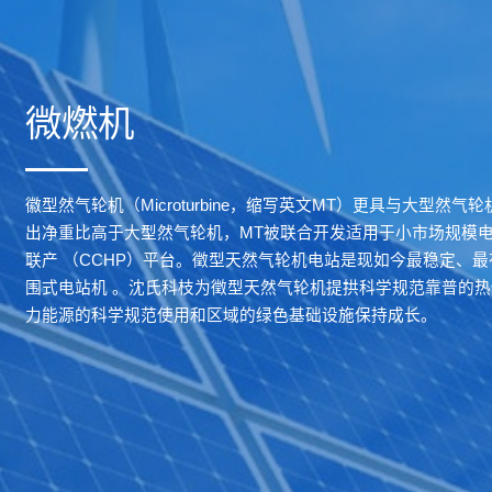
微燃机
徽型然气轮机（Microturbine，缩写英文MT）更具与大型然
出净重比高于大型然气轮机，MT被联合开发适用于小市场规模
联产 （CCHP）平台。徵型天然气轮机电站是现如今最稳定、
围式电站机 。沈氏科枝为徵型天然气轮机提拱科学规范靠普的
力能源的科学规范使用和区域的绿色基础设施保持成长。