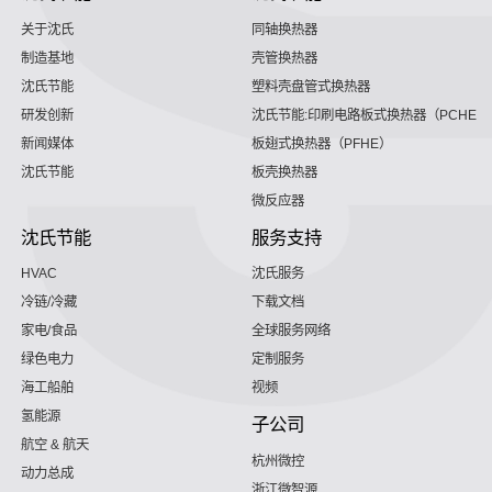
关于沈氏
同轴换热器
制造基地
壳管换热器
沈氏节能
塑料壳盘管式换热器
研发创新
沈氏节能:印刷电路板式换热器（PCHE）
新闻媒体
板翅式换热器（PFHE）
沈氏节能
板壳换热器
微反应器
沈氏节能
服务支持
HVAC
沈氏服务
冷链/冷藏
下载文档
家电/食品
全球服务网络
绿色电力
定制服务
海工船舶
视频
氢能源
子公司
航空 & 航天
杭州微控
动力总成
浙江微智源