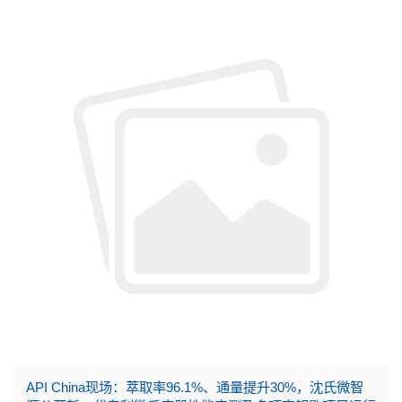
API China现场：萃取率96.1%、通量提升30%，沈氏微智