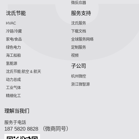
微反应器
沈氏节能
服务支持
HVAC
沈氏服务
冷链/冷藏
下载文档
家电/食品
全球服务网络
绿色电力
定制服务
海工船舶
视频
氢能源
子公司
沈氏节能:航空 & 航天
杭州微控
动力总成
浙江微智源
工业气体
精细化工
理解当我们
服务于电話
187 5820 8828 （微商同号）